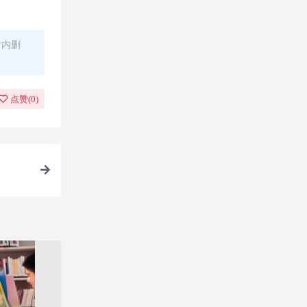
时内删
点赞(
0
)