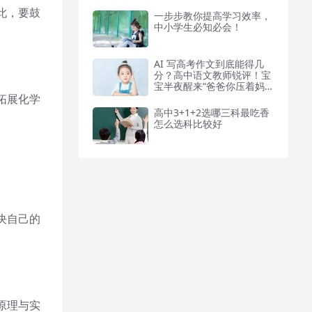
此，要鼓
一步步教你提高学习效率，
中小学生必知必会！
AI 写高考作文到底能得几
分？高中语文教师锐评！宝
宝半夜醒来“爸爸你压着妈妈
干什么”随后妈妈的回答，值
拓展化学
得称赞
高中3+1+2选哪三科最吃香
怎么选科比较好
决自己的
原理与实