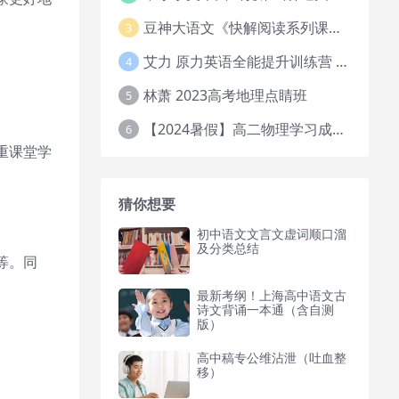
豆神大语文《快解阅读系列课教程完整》
3
艾力 原力英语全能提升训练营 151G网课大合集
4
林萧 2023高考地理点睛班
5
【2024暑假】高二物理学习成长与规划系统1期
6
重课堂学
猜你想要
初中语文文言文虚词顺口溜
及分类总结
等。同
最新考纲！上海高中语文古
诗文背诵一本通（含自测
版）
高中稿专公维沾泄（吐血整
移）