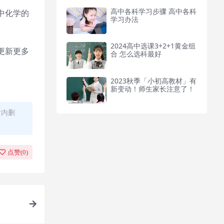
高中各科学习步骤 高中各科
中化学的
学习办法
2024高中选课3+2+1黄金组
更新更多
合 怎么选科最好
2023秋季「小初高教材」有
新变动！师生家长注意了！
时内删
点赞(
0
)