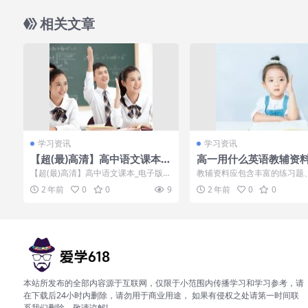
相关文章
学习资讯
学习资讯
【超(最)高清】高中语文课本_
高一用什么英语教辅资
电子版（部编版）
好 哪些值得买
【超(最)高清】高中语文课本_电子版
教辅资料应包含丰富的练习题
（部编版） 「免费」超高清 高中...
应试技巧，能够帮助学生提升
2 年前
0
0
9
2 年前
0
0
和应试水平。...
本站所发布的全部内容源于互联网，仅限于小范围内传播学习和学习参考，请
在下载后24小时内删除，请勿用于商业用途， 如果有侵权之处请第一时间联
系我们删除。敬请谅解!