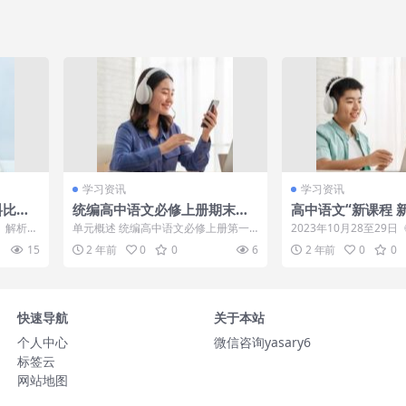
学习资讯
学习资讯
料比较
统编高中语文必修上册期末复
高中语文“新课程 
习要点与复习指导：第一单元
在山东省实验中学
、解析和
单元概述 统编高中语文必修上册第一
2023年10月28至29
曾被千万人表白“我等你长
开74岁斯琴高娃
解题能力
单元以青春为主题，通过诗歌、散文等
课程 新教材”教学展示暨“
15
2 年前
0
0
6
2 年前
0
0
文学作品，展...
大”，如今她27岁长成这样，网
公已去世，她垂垂
友：告辞了
回国内生活
快速导航
关于本站
个人中心
微信咨询yasary6
标签云
网站地图