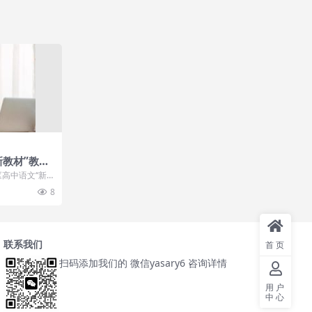
新教材”教学
德润校区召
日《高中语文“新
近况：瑞士老
名家论语文”...
8
老矣，如今
联系我们
首页
扫码添加我们的 微信yasary6 咨询详情
用户
中心