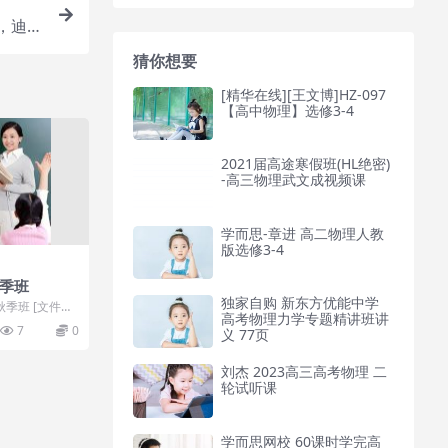
，迪丽
猜你想要
[精华在线][王文博]HZ-097
【高中物理】选修3-4
2021届高途寒假班(HL绝密)
-高三物理武文成视频课
学而思-章进 高二物理人教
版选修3-4
秋季班
独家自购 新东方优能中学
秋季班 [文件夹
高考物理力学专题精讲班讲
: ...
7
0
义 77页
刘杰 2023高三高考物理 二
轮试听课
学而思网校 60课时学完高