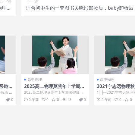
上一篇
下一篇
物理学
适合初中生的一套图书关晓彤卸妆后，baby卸妆后
划系统
热巴卸妆后，差距直接就出来了
高中物理
高中物理
龚昱晗
2025高二物理莫荒年上学期暑
2021宁志远物理
假班
暑假班 目
2025高二物理莫荒年上学期暑假班 规
1│├─2021宁志远物理
划服务： 01.【高二】2024年7-12...
大小:42.31 GB 子文件夹数
0
2 年前
0
0
43
0
2 年前
0
0