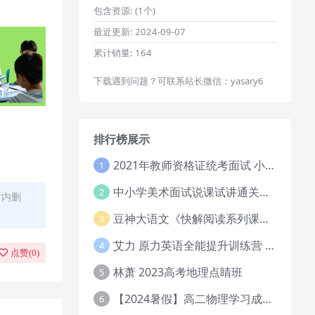
包含资源:
(1个)
最近更新:
2024-09-07
累计销量:
164
下载遇到问题？可联系站长微信：yasary6
排行榜展示
2021年教师资格证统考面试 小学教资资料试讲+答辩
1
中小学美术面试说课试讲通关班14讲（辅助资料第一套）
2
时内删
豆神大语文《快解阅读系列课教程完整》
3
艾力 原力英语全能提升训练营 151G网课大合集
4
点赞(
0
)
林萧 2023高考地理点睛班
5
【2024暑假】高二物理学习成长与规划系统1期
6