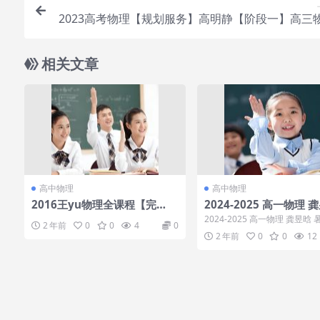
2023高考物理【规划服务】高明静【阶段一】高三
习成长与规
相关文章
高中物理
高中物理
2016王yu物理全课程【完
2024-2025 高一物理 
结】，免于更新等待时间，让
暑假班
2024-2025 高一物理 龚昱晗 
2 年前
0
0
4
0
您比别人更早复习完，有更多
录： 1.直播学习规划课.mp4...
2 年前
0
0
12
时间刷题，提高熟练度，考试
轻松无比！还等什么快抢购