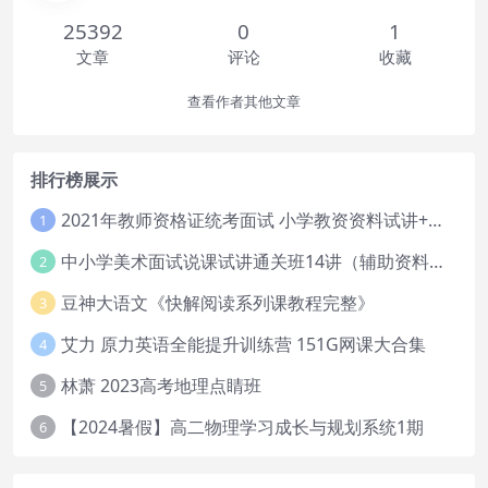
25392
0
1
文章
评论
收藏
查看作者其他文章
排行榜展示
2021年教师资格证统考面试 小学教资资料试讲+答辩
1
中小学美术面试说课试讲通关班14讲（辅助资料第一套）
2
豆神大语文《快解阅读系列课教程完整》
3
艾力 原力英语全能提升训练营 151G网课大合集
4
林萧 2023高考地理点睛班
5
【2024暑假】高二物理学习成长与规划系统1期
6