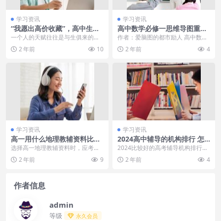
学习资讯
学习资讯
“我愿出高价收藏”，高中生课
高中数学必修一思维导图重点
本涂鸦走红，语文老师如获至
整理！高清专业数学脑图分
一个人的天赋往往是与生俱来的，
作者：爱脑图的都市励人 高中数学
宝
享！重庆公路下挖出古墓，墓
无论他是否意识到，它总会在某个
必修一书本重点有哪些？高中数学
2 年前
10
2 年前
4
内没任何陪葬品，专家一摸墙
瞬间不经意地流露出来...
必修一思维导图怎么...
壁：整个搬走
学习资讯
学习资讯
高一用什么地理教辅资料比较
2024高中辅导的机构排行 怎
好 哪些值得买
么选择比较好
选择高一地理教辅资料时，应考虑
2024比较好的高考辅导机构排行靠
内容是否紧跟教学大纲，是否包含
前的有天星教育、学而思网校、金
2 年前
9
2 年前
4
基础知识梳理和典型例...
桥教育、阳光教育...
作者信息
admin
等级
永久会员