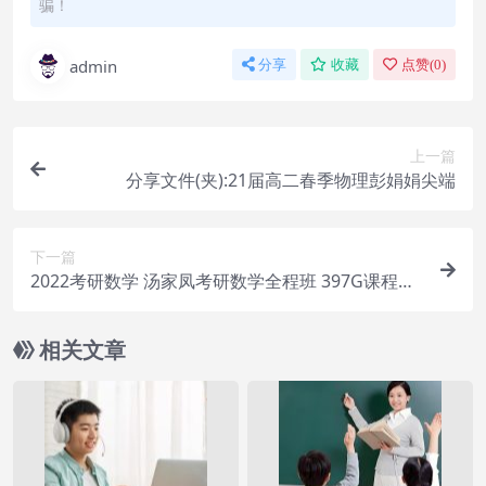
骗！
admin
分享
收藏
点赞(
0
)
上一篇
分享文件(夹):21届高二春季物理彭娟娟尖端
下一篇
2022考研数学 汤家凤考研数学全程班 397G课程合
集
相关文章