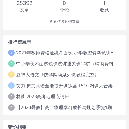
25392
0
1
文章
评论
收藏
查看作者其他文章
排行榜展示
2021年教师资格证统考面试 小学教资资料试讲+答辩
1
中小学美术面试说课试讲通关班14讲（辅助资料第一套）
2
豆神大语文《快解阅读系列课教程完整》
3
艾力 原力英语全能提升训练营 151G网课大合集
4
林萧 2023高考地理点睛班
5
【2024暑假】高二物理学习成长与规划系统1期
6
猜你想要