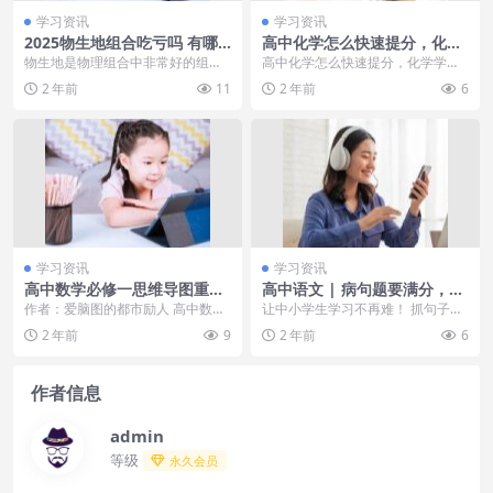
学习资讯
学习资讯
2025物生地组合吃亏吗 有哪
高中化学怎么快速提分，化学
些优缺点
学习指南
物生地是物理组合中非常好的组合,
高中化学怎么快速提分，化学学习
选择物生地避开了学霸聚集的物化
指南 高中化学对于很多同学来说是
2 年前
11
2 年前
6
生和物化地。物生地...
一门具有挑战性的学...
学习资讯
学习资讯
高中数学必修一思维导图重点
高中语文 | 病句题要满分，就
整理！高清专业数学脑图分
看这一篇！
作者：爱脑图的都市励人 高中数学
让中小学生学习不再难！ 抓句子成
享！龙年出生的女宝宝取名起
必修一书本重点有哪些？高中数学
分 1. 出现了并列的短语，可能是
2 年前
9
2 年前
6
名：前程似锦，柔美大方的女
必修一思维导图怎么...
搭...
孩名字
作者信息
admin
等级
永久会员