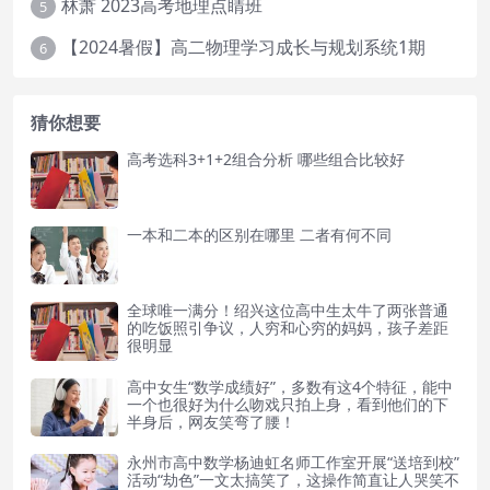
林萧 2023高考地理点睛班
5
【2024暑假】高二物理学习成长与规划系统1期
6
猜你想要
高考选科3+1+2组合分析 哪些组合比较好
一本和二本的区别在哪里 二者有何不同
全球唯一满分！绍兴这位高中生太牛了两张普通
的吃饭照引争议，人穷和心穷的妈妈，孩子差距
很明显
高中女生“数学成绩好”，多数有这4个特征，能中
一个也很好为什么吻戏只拍上身，看到他们的下
半身后，网友笑弯了腰！
永州市高中数学杨迪虹名师工作室开展“送培到校”
活动“劫色”一文太搞笑了，这操作简直让人哭笑不