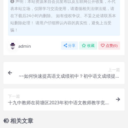
声明：本站资源来自会员发布以及互联网公开收集，不代
表本站立场，仅限学习交流使用，请遵循相关法律法规，请
在下载后24小时内删除。 如有侵权争议、不妥之处请联系本
站删除处理！ 请用户仔细辨认内容的真实性，避免上当受
骗！
admin
分享
收藏
点赞(
0
)
上一篇
~~如何快速提高语文成绩初中？初中语文成绩提升
攻略分享！
下一篇
十九中教师在荷塘区2023年初中语文教师教学竞赛
中创佳绩估计这男孩子拍照时，也没想到趴肩膀的
是大明星，能让他吹一辈子
相关文章