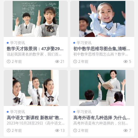
学习资讯
学习资讯
数学天才陈景润：47岁娶29岁
初中数学思维导图合集,清晰完
女军医，生一独子，如今现状
整版脑图分享
说起我国著名的数学家，我们首先
初中数学思维导图怎么画？数学的
如何估计这男孩子拍照时，也
会想起华罗庚，他是我国近代数学
学习几乎贯穿了每个人的整个学生
2 年前
21
2 年前
5
没想到趴肩膀的是大明星，能
的开创人，在我国众多...
生涯，而初中数学的学...
让他吹一辈子
学习资讯
学习资讯
高中语文“新课程 新教材”教学
高考外语有几种选择 为什么大
在山东省实验中学德润校区召
多数考生选择英语
2023年10月28至29日《高中语文
高考外语是有六种选择的，分别是
开万达迎真公主！黄一鸣孩子
“新课程 新教材”教学展示暨“名家论
英语、俄语、日语、德语、法语、
2 年前
13
2 年前
7
有法定继承权，网红排队给王
语文”...
西班牙语六种语种。高...
思聪生孩子