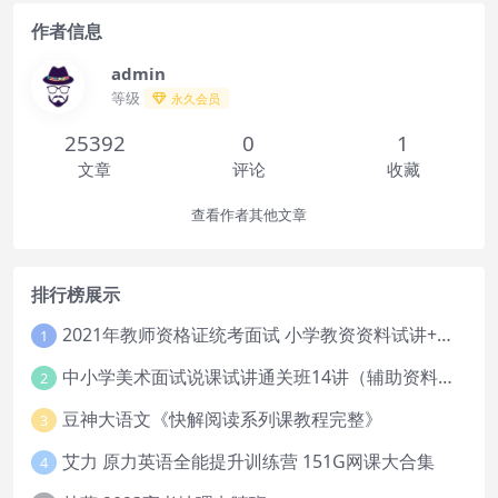
作者信息
admin
等级
永久会员
25392
0
1
文章
评论
收藏
查看作者其他文章
排行榜展示
2021年教师资格证统考面试 小学教资资料试讲+答辩
1
中小学美术面试说课试讲通关班14讲（辅助资料第一套）
2
豆神大语文《快解阅读系列课教程完整》
3
艾力 原力英语全能提升训练营 151G网课大合集
4