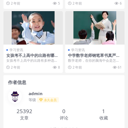
技巧 高中学习技巧和学习方法 化学
过异地报考或自学报考。需要准备
2 年前
5
2 年前
6
是一门科学性很强...
身份证件和相关证明材...
学习资讯
学习资讯
女孩考不上高中的出路有哪些
中学数学老师钢笔草书真严
做什么好
谨，笔走龙蛇，斩获首届钢笔
女孩考不上高中的出路有多种选
数学老师，在你的脑海中会是怎样
书法特等奖
择，包括复读、就读中专、职高
的一种印象呢？相信，一百个人，
2 年前
8
2 年前
61
等，如果女孩未能考上高中...
也是一百个汉姆雷特，...
作者信息
admin
等级
永久会员
25392
0
1
文章
评论
收藏