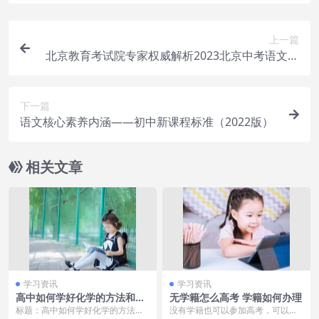
上一篇
北京教育考试院专家权威解析2023北京中考语文卷
高明：与妻子恩爱63年，和儿女住在同一层楼，一
到饭点家中像食堂
下一篇
语文核心素养内涵——初中新课程标准（2022版）
相关文章
学习资讯
学习资讯
高中如何学好化学的方法和技
无学籍怎么高考 学籍如何办理
巧 高中学习技巧和学习方法
标题：高中如何学好化学的方法和
没有学籍也可以参加高考，可以通