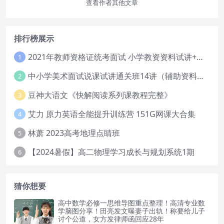
查看作者其他文章
排行榜展示
2021年教师资格证统考面试 小学教资资料试讲+答辩
1
中小学美术面试说课试讲通关班14讲（辅助资料第一套）
2
豆神大语文《快解阅读系列课教程完整》
3
艾力 原力英语全能提升训练营 151G网课大合集
4
林萧 2023高考地理点睛班
5
【2024暑假】高二物理学习成长与规划系统1期
6
猜你想要
高中数学必修一思维导图重点整理！高清专业数
学脑图分享！田亮发文曝妻子出轨！称要给儿子
讨个公道，女方发律师函回应28年