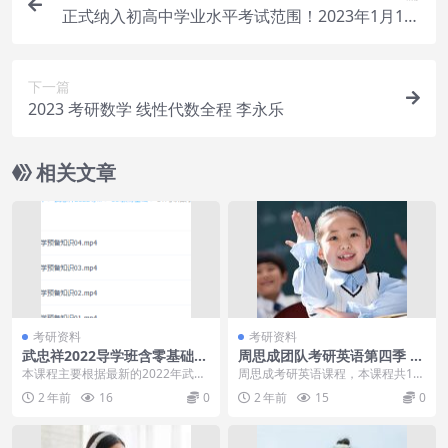
正式纳入初高中学业水平考试范围！2023年1月1日
起施行
下一篇
2023 考研数学 线性代数全程 李永乐
相关文章
考研资料
考研资料
武忠祥2022导学班含零基础教
周思成团队考研英语第四季 20
程
21年秋季班课程
本课程主要根据最新的2022年武忠
周思成考研英语课程，本课程共13
祥高等数学辅导讲义进行逐题的深
6.9GB，VIP会员可通过百度网盘转
2 年前
16
0
2 年前
15
0
入讲解，切实解决...
存下载或者...