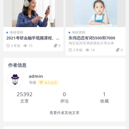
考研资料
考研资料
2021考研金融学视频课程、真
朱伟恋恋有词5500和7000
题资料、2022文都金融学考研
淘宝花30买来的现在分享出来
2 年前
15
0
2 年前
14
0
作者信息
admin
等级
永久会员
25392
0
1
文章
评论
收藏
查看作者其他文章