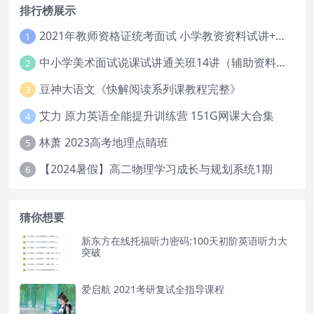
排行榜展示
2021年教师资格证统考面试 小学教资资料试讲+答辩
1
中小学美术面试说课试讲通关班14讲（辅助资料第一套）
2
豆神大语文《快解阅读系列课教程完整》
3
艾力 原力英语全能提升训练营 151G网课大合集
4
林萧 2023高考地理点睛班
5
【2024暑假】高二物理学习成长与规划系统1期
6
猜你想要
新东方在线托福听力密码:100天初阶英语听力大
突破
爱启航 2021考研复试全指导课程