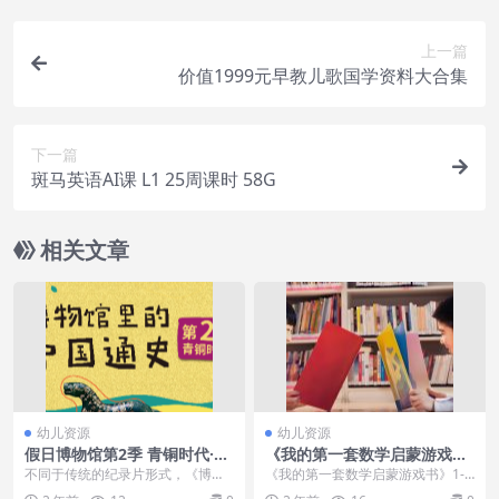
上一篇
价值1999元早教儿歌国学资料大合集
下一篇
斑马英语AI课 L1 25周课时 58G
相关文章
幼儿资源
幼儿资源
假日博物馆第2季 青铜时代·夏
《我的第一套数学启蒙游戏
商周篇共28集完
书》1-5级共25册PDF下载
不同于传统的纪录片形式，《博物
《我的第一套数学启蒙游戏书》1-5
馆里的中国通史》的内容由博物馆
级共25册PDF下载内容简介：《我