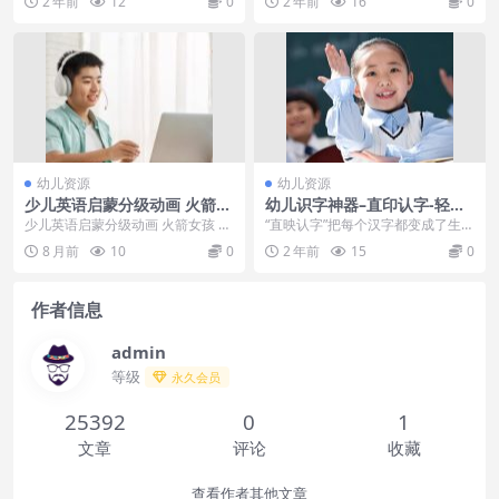
2 年前
12
0
2 年前
16
0
实景拍摄+动画制作+...
的第一套数学...
幼儿资源
幼儿资源
少儿英语启蒙分级动画 火箭女
幼儿识字神器–直印认字-轻松
孩 Rocket Girl (音视频+配套
掌握1500+汉字
少儿英语启蒙分级动画 火箭女孩 Ro
“直映认字”把每个汉字都变成了生活
资料)
cket Girl (音视频+配套资料)，少...
中孩子常见、易记忆的图像，依据
8 月前
10
0
2 年前
15
0
儿童右脑强大的图...
作者信息
admin
等级
永久会员
25392
0
1
文章
评论
收藏
查看作者其他文章