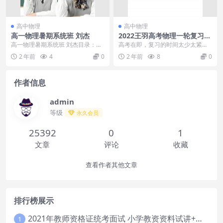
高中物理
高中物理
高一物理暑期系统班 刘杰
2022王羽高考物理一轮复习暑
秋联报09大招九：磁场完结
高一物理暑期系统班 刘杰目录：├
高考在即，复习的时间太少太紧张
─1.描述运动的基本物理量.mp4├─
了！不要担心2022王羽高考物理一
2 年前
4
0
2 年前
8
0
2.匀变速...
轮复习暑秋联报0...
作者信息
admin
等级
永久会员
25392
0
1
文章
评论
收藏
查看作者其他文章
排行榜展示
2021年教师资格证统考面试 小学教资资料试讲+答辩
1