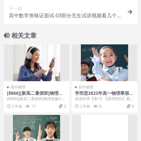
下一篇
高中数学资格证面试-03部分无生试讲视频看几个参
考下，多练习
相关文章
高中物理
高中物理
[8866][新高二暑假班]物理选
学而思2022年高一物理寒假目
修3-1预习领先班(章进,12讲)
标S班马红旭（完结）
[8866][新高二暑假班]物理选修3-1
资源目录【寒1】【原理回归】圆周
MP4+PDF-1.52G
预习领先班(章进,12讲)MP4+PD...
运动概念归纳.mp4【寒2】【原理
2 年前
17
0
2 年前
9
0
应用】向心力模...