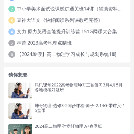
中小学美术面试说课试讲通关班14讲（辅助资料第一套）
2
豆神大语文《快解阅读系列课教程完整》
3
艾力 原力英语全能提升训练营 151G网课大合集
4
林萧 2023高考地理点睛班
5
【2024暑假】高二物理学习成长与规划系统1期
6
猜你想要
腾讯课堂2022高考物理坤哥三轮复习3月4月5月
各地模考好题班
坤哥物理-选修3-5同步课程-原子-2.14G-带讲义-1
5盘币
2024高二物理 孙竞轩物理 A+春季班