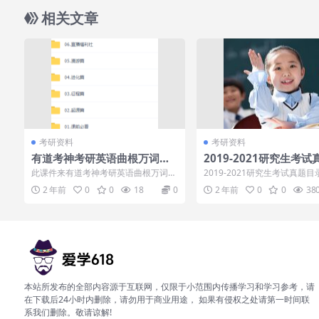
相关文章
考研资料
考研资料
有道考神考研英语曲根万词研
2019-2021研究生考试
习社考研英语全能版（第7期）
此课件来有道考神考研英语曲根万词研
2019-2021研究生考试真题目
习社考研英语全能版（第7期），曲根
019│ ├─专业课│ │ 2015...
2 年前
0
0
18
0
2 年前
0
0
38
的特色就是利...
本站所发布的全部内容源于互联网，仅限于小范围内传播学习和学习参考，请
在下载后24小时内删除，请勿用于商业用途， 如果有侵权之处请第一时间联
系我们删除。敬请谅解!