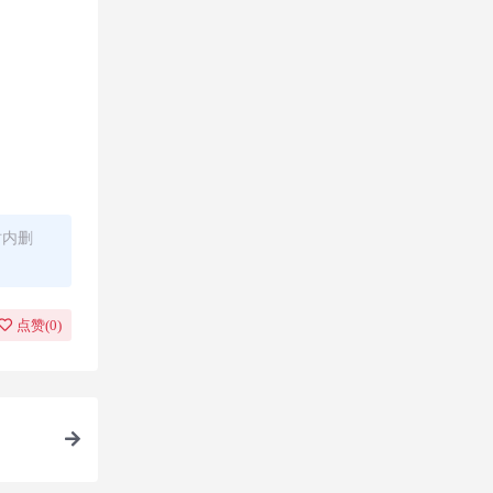
时内删
点赞(
0
)