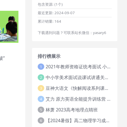
包含资源:
(1个)
最近更新:
2024-09-07
累计销量:
164
下载遇到问题？可联系站长微信：yasary6
排行榜展示
破”
2021年教师资格证统考面试 小学教资资料试讲+答辩
1
中小学美术面试说课试讲通关班14讲（辅助资料第一套）
2
豆神大语文《快解阅读系列课教程完整》
3
艾力 原力英语全能提升训练营 151G网课大合集
4
林萧 2023高考地理点睛班
5
【2024暑假】高二物理学习成长与规划系统1期
6