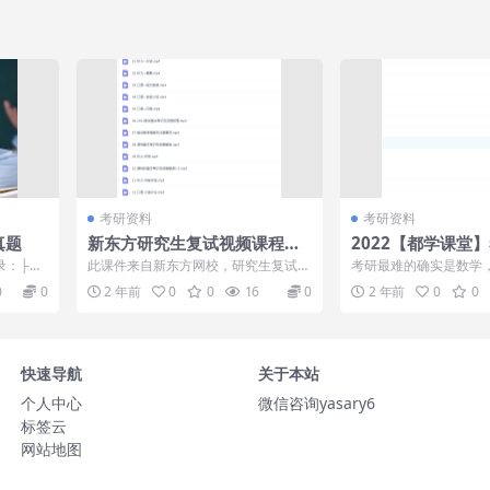
考研资料
考研资料
真题
新东方研究生复试视频课程包
2022【都学课堂
含讲义
程班基础数学代数
录：├─2
此课件来自新东方网校，研究生复试视
考研最难的确实是数学
频课程包含讲义。考研复试大体上可以
辑问题课太多了！202
0
0
2 年前
0
0
16
0
2 年前
0
0
分为英语测试...
管综全程班...
快速导航
关于本站
个人中心
微信咨询yasary6
标签云
网站地图