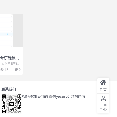
】考研管综全
逻辑
，因为考察的逻
2都学课堂考研
12
0
联系我们
首页
扫码添加我们的 微信yasary6 咨询详情
用户
中心