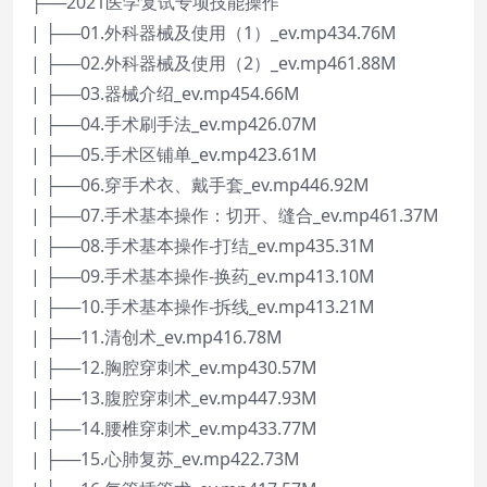
├──2021医学复试专项技能操作
| ├──01.外科器械及使用（1）_ev.mp434.76M
| ├──02.外科器械及使用（2）_ev.mp461.88M
| ├──03.器械介绍_ev.mp454.66M
| ├──04.手术刷手法_ev.mp426.07M
| ├──05.手术区铺单_ev.mp423.61M
| ├──06.穿手术衣、戴手套_ev.mp446.92M
| ├──07.手术基本操作：切开、缝合_ev.mp461.37M
| ├──08.手术基本操作-打结_ev.mp435.31M
| ├──09.手术基本操作-换药_ev.mp413.10M
| ├──10.手术基本操作-拆线_ev.mp413.21M
| ├──11.清创术_ev.mp416.78M
| ├──12.胸腔穿刺术_ev.mp430.57M
| ├──13.腹腔穿刺术_ev.mp447.93M
| ├──14.腰椎穿刺术_ev.mp433.77M
| ├──15.心肺复苏_ev.mp422.73M