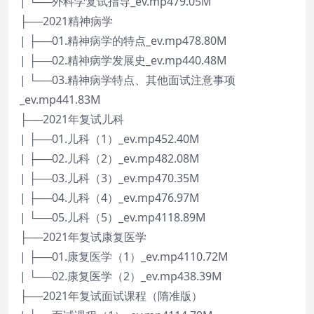
| └──外科学复试指导_ev.mp479.05M
├──2021精神病学
| ├──01.精神病学的特点_ev.mp478.80M
| ├──02.精神病学发展史_ev.mp440.48M
| └──03.精神病学特点、其他面试注意事项
_ev.mp441.83M
├──2021年复试儿科
| ├──01.儿科（1）_ev.mp452.40M
| ├──02.儿科（2）_ev.mp482.08M
| ├──03.儿科（3）_ev.mp470.35M
| ├──04.儿科（4）_ev.mp476.97M
| └──05.儿科（5）_ev.mp4118.89M
├──2021年复试康复医学
| ├──01.康复医学（1）_ev.mp4110.72M
| └──02.康复医学（2）_ev.mp438.39M
├──2021年复试面试课程（隋准版）