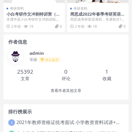
考研资料
考研资料
小白考研作文冲刺特训营（英
周思成2022年春季考研英语系
语二）知识点讲义讲解学习
统口语第四季课程
本课件是小白考研作文冲刺训练学
周思成考研英语课程，本课程共18.
习课程，内容包含了很多知识点讲
3GB，VIP会员可通过百度网盘转存
2 年前
19
0
2 年前
18
0
义和讲解教学，可以根...
下载或者在...
作者信息
admin
等级
永久会员
25392
0
1
文章
评论
收藏
查看作者其他文章
排行榜展示
2021年教师资格证统考面试 小学教资资料试讲+答辩
1