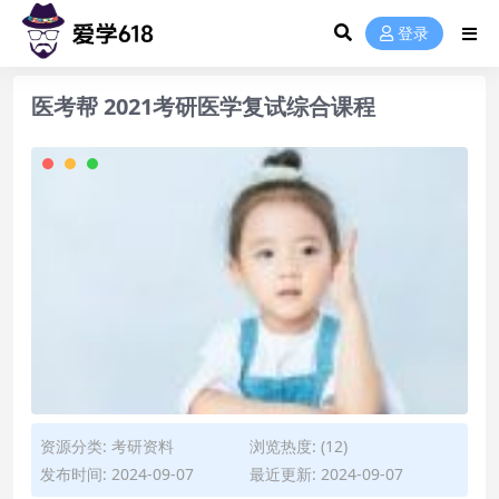
登录
医考帮 2021考研医学复试综合课程
资源分类:
考研资料
浏览热度: (12)
发布时间: 2024-09-07
最近更新: 2024-09-07