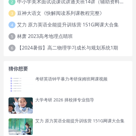
中小学美术面试说课试讲通关班14讲（辅助资料第一套）
2
豆神大语文《快解阅读系列课教程完整》
3
艾力 原力英语全能提升训练营 151G网课大合集
4
林萧 2023高考地理点睛班
5
【2024暑假】高二物理学习成长与规划系统1期
6
猜你想要
考研英语钟平暴力考研保姆班网课视频
大学考研 2026 择校择专业指导
艾力 原力英语全能提升训练营 151G网课大合集