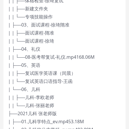
| | ├──体格检查-徐琦复试
| | ├──新建文件夹
| | └──专项技能操作
| ├──03、面试课程-徐琦隋准
| | ├──面试课程-隋准
| | └──面试课程-徐琦
| ├──04、礼仪
| | └──08-医考帮复试-礼仪.mp4168.06M
| ├──05、英语
| | ├──复试医学英语课（闰晨）
| | └──复试英语口语指导-王函
| └──06、儿科
| | ├──儿科-李欧老师
| | └──儿科-张丽老师
├──2021儿科 张老师版
| ├──01.儿科学特点_ev.mp453.18M