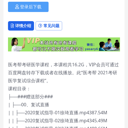
登录后下载
详情介绍
常见问题
医考帮考研医学课程，本课程共16.2G，VIP会员可通过
百度网盘转存下载或者在线播放。此“医考帮 2021考研
医学复试综合课程”。
课程目录：
├──###赠送部分###
| ├──00、复试直播
| | ├──2020复试指导-01徐琦直播.mp4387.54M
| | ├──2020复试指导-02徐琦直播.mp4345.49M