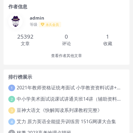
作者信息
admin
等级
永久会员
25392
0
1
文章
评论
收藏
查看作者其他文章
排行榜展示
2021年教师资格证统考面试 小学教资资料试讲+答辩
1
中小学美术面试说课试讲通关班14讲（辅助资料第一套）
2
豆神大语文《快解阅读系列课教程完整》
3
艾力 原力英语全能提升训练营 151G网课大合集
4
林萧 2023高考地理点睛班
5