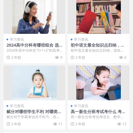
学习资讯
学习资讯
2024高中分科有哪些组合 选
初中语文最全知识点归纳，中
哪三科最吃香
考必备！
2024年高中分科在“3+1+2”的高考
初中语文最全知识点归纳，送给即
模式下，共有12种选科组合。大家
将中考的你们和未来中考的你 第一
2 年前
9
2 年前
6
在选科时...
部分语文知识数字归...
学习资讯
学习资讯
赋分对哪些学生不利 对哪类考
高一新生分班考试考什么 考试
生吃亏
科目有哪些
赋分对于学霸来说并不吃亏，但对
高一新生分班考试考语文、数学、
于成绩一般的考生来说吃亏。赋分
英语，这是大多数学校必考的科
2 年前
11
2 年前
12
制通常更加偏重于考试...
目，其考试内容主要围绕...